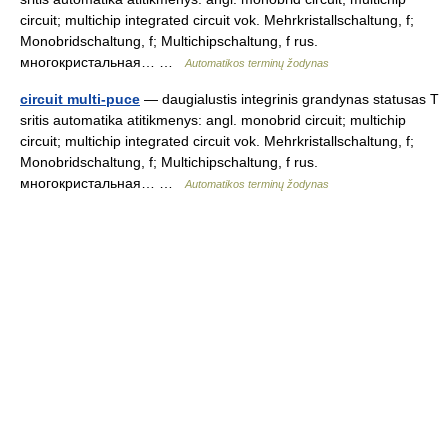
circuit; multichip integrated circuit vok. Mehrkristallschaltung, f;
Monobridschaltung, f; Multichipschaltung, f rus.
многокристальная… …
Automatikos terminų žodynas
circuit multi-puce
— daugialustis integrinis grandynas statusas T
sritis automatika atitikmenys: angl. monobrid circuit; multichip
circuit; multichip integrated circuit vok. Mehrkristallschaltung, f;
Monobridschaltung, f; Multichipschaltung, f rus.
многокристальная… …
Automatikos terminų žodynas