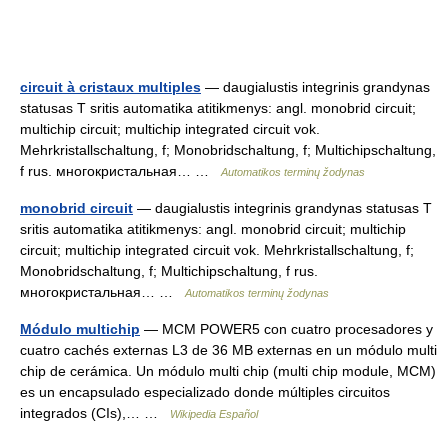
circuit à cristaux multiples
— daugialustis integrinis grandynas
statusas T sritis automatika atitikmenys: angl. monobrid circuit;
multichip circuit; multichip integrated circuit vok.
Mehrkristallschaltung, f; Monobridschaltung, f; Multichipschaltung,
f rus. многокристальная… …
Automatikos terminų žodynas
monobrid circuit
— daugialustis integrinis grandynas statusas T
sritis automatika atitikmenys: angl. monobrid circuit; multichip
circuit; multichip integrated circuit vok. Mehrkristallschaltung, f;
Monobridschaltung, f; Multichipschaltung, f rus.
многокристальная… …
Automatikos terminų žodynas
Módulo multichip
— MCM POWER5 con cuatro procesadores y
cuatro cachés externas L3 de 36 MB externas en un módulo multi
chip de cerámica. Un módulo multi chip (multi chip module, MCM)
es un encapsulado especializado donde múltiples circuitos
integrados (CIs),… …
Wikipedia Español