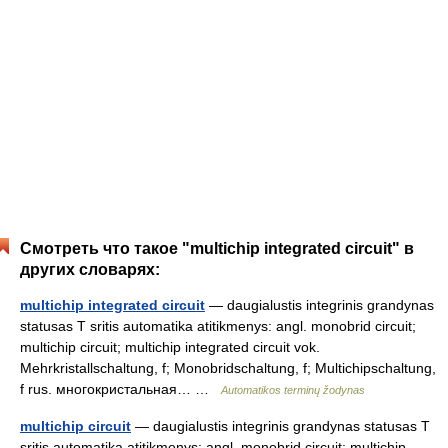
Смотреть что такое "multichip integrated circuit" в
других словарях:
multichip integrated circuit
— daugialustis integrinis grandynas
statusas T sritis automatika atitikmenys: angl. monobrid circuit;
multichip circuit; multichip integrated circuit vok.
Mehrkristallschaltung, f; Monobridschaltung, f; Multichipschaltung,
f rus. многокристальная… …
Automatikos terminų žodynas
multichip circuit
— daugialustis integrinis grandynas statusas T
sritis automatika atitikmenys: angl. monobrid circuit; multichip