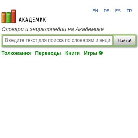
EN
DE
ES
FR
academic.ru
Словари и энциклопедии на Академике
Найти!
Толкования
Переводы
Книги
Игры ⚽