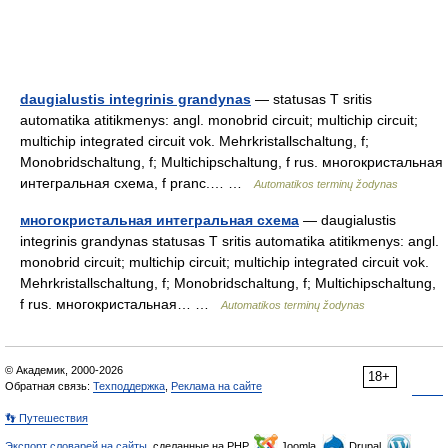
daugialustis integrinis grandynas
— statusas T sritis
automatika atitikmenys: angl. monobrid circuit; multichip circuit;
multichip integrated circuit vok. Mehrkristallschaltung, f;
Monobridschaltung, f; Multichipschaltung, f rus. многокристальная
интегральная схема, f pranc.… …
Automatikos terminų žodynas
многокристальная интегральная схема
— daugialustis
integrinis grandynas statusas T sritis automatika atitikmenys: angl.
monobrid circuit; multichip circuit; multichip integrated circuit vok.
Mehrkristallschaltung, f; Monobridschaltung, f; Multichipschaltung,
f rus. многокристальная… …
Automatikos terminų žodynas
© Академик, 2000-2026
18+
Обратная связь:
Техподдержка
,
Реклама на сайте
👣 Путешествия
Экспорт словарей на сайты
, сделанные на PHP,
Joomla,
Drupal,