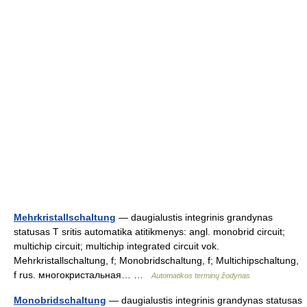
Mehrkristallschaltung
— daugialustis integrinis grandynas
statusas T sritis automatika atitikmenys: angl. monobrid circuit;
multichip circuit; multichip integrated circuit vok.
Mehrkristallschaltung, f; Monobridschaltung, f; Multichipschaltung,
f rus. многокристальная… …
Automatikos terminų žodynas
Monobridschaltung
— daugialustis integrinis grandynas statusas